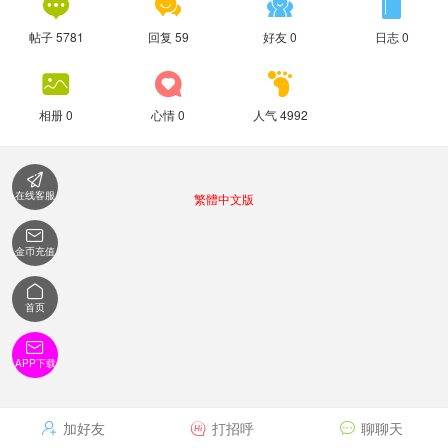




帖子 5781
回复 59
好友 0
日志 0



相册 0
心情 0
人气 4992

在线客服
繁體中文版

金币充值

首页

APP下载
加好友
打招呼
聊聊天


