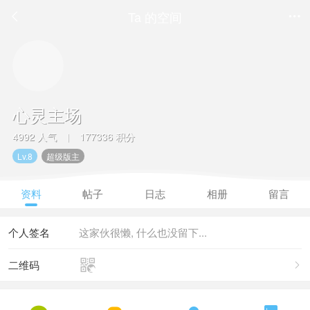
Ta 的空间


心灵主场
4992 人气
177336 积分
|
Lv.8
超级版主
资料
帖子
日志
相册
留言
个人签名
这家伙很懒, 什么也没留下...

二维码
